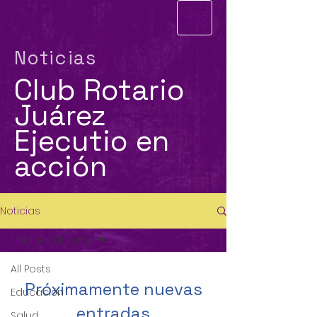
Noticias
Club Rotario
Juárez
Ejecutio en
acción
Noticias
Medioambiente
All Posts
Próximamente nuevas
Educación
entradas
Salud