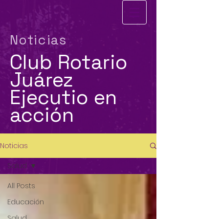
Noticias
Club Rotario
Juárez
Ejecutio en
acción
Noticias
Salud
All Posts
Educación
Salud